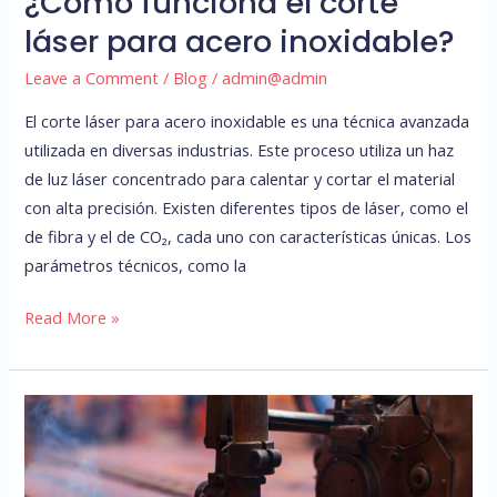
¿Cómo funciona el corte
láser para acero inoxidable?
Leave a Comment
/
Blog
/
admin@admin
El corte láser para acero inoxidable es una técnica avanzada
utilizada en diversas industrias. Este proceso utiliza un haz
de luz láser concentrado para calentar y cortar el material
con alta precisión. Existen diferentes tipos de láser, como el
de fibra y el de CO₂, cada uno con características únicas. Los
parámetros técnicos, como la
Read More »
Factores
que
afectan
la