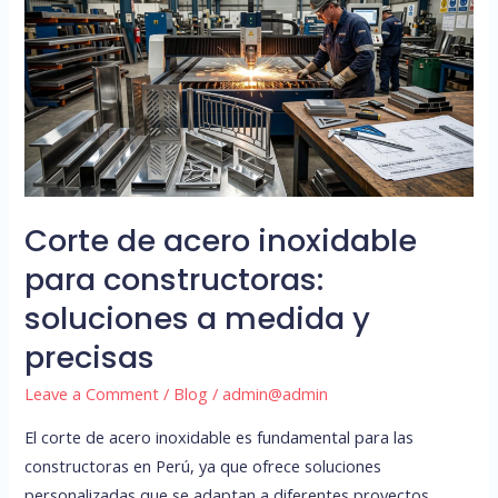
acero
inoxidable
para
constructoras:
soluciones
a
medida
y
Corte de acero inoxidable
precisas
para constructoras:
soluciones a medida y
precisas
Leave a Comment
/
Blog
/
admin@admin
El corte de acero inoxidable es fundamental para las
constructoras en Perú, ya que ofrece soluciones
personalizadas que se adaptan a diferentes proyectos.