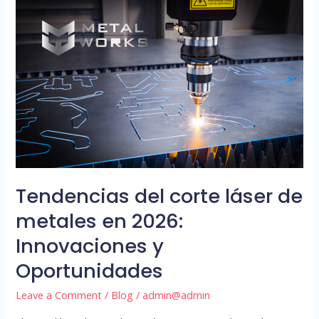
Tendencias
del
corte
láser
de
metales
en
2026:
Innovaciones
y
Tendencias del corte láser de
Oportunidades
metales en 2026:
Innovaciones y
Oportunidades
Leave a Comment
/
Blog
/
admin@admin