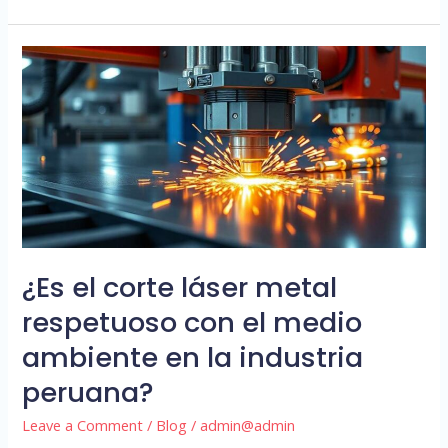
¿Es
el
corte
láser
metal
respetuoso
con
el
medio
¿Es el corte láser metal
ambiente
respetuoso con el medio
en
la
ambiente en la industria
industria
peruana?
peruana?
Leave a Comment
/
Blog
/
admin@admin