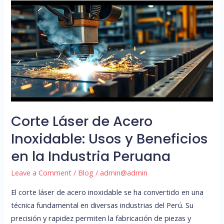
Corte
Láser
de
Acero
Inoxidable:
Usos
y
Beneficios
en
Corte Láser de Acero
la
Inoxidable: Usos y Beneficios
Industria
Peruana
en la Industria Peruana
Leave a Comment
/
Blog
/
admin@admin
El corte láser de acero inoxidable se ha convertido en una
técnica fundamental en diversas industrias del Perú. Su
precisión y rapidez permiten la fabricación de piezas y