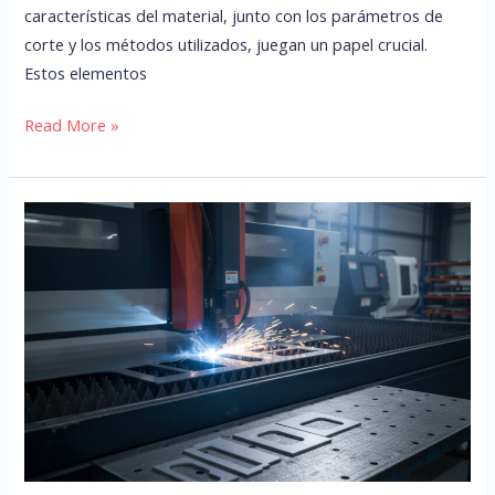
características del material, junto con los parámetros de
corte y los métodos utilizados, juegan un papel crucial.
Estos elementos
Read More »
¿Qué
espesores
de
acero
inoxidable
se
pueden
cortar
con
láser