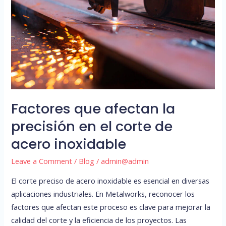
precisión
en
el
corte
de
acero
inoxidable
Factores que afectan la
precisión en el corte de
acero inoxidable
Leave a Comment
/
Blog
/
admin@admin
El corte preciso de acero inoxidable es esencial en diversas
aplicaciones industriales. En Metalworks, reconocer los
factores que afectan este proceso es clave para mejorar la
calidad del corte y la eficiencia de los proyectos. Las