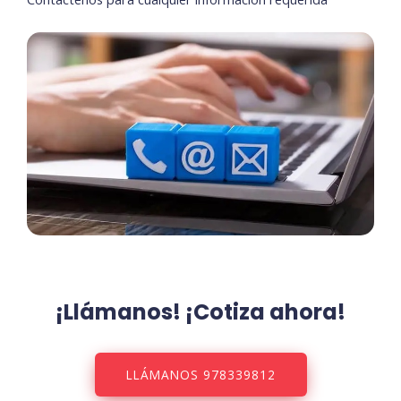
¡Llámanos! ¡Cotiza ahora!
LLÁMANOS 978339812