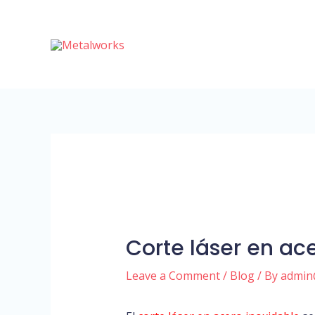
Skip
Post
to
navigation
content
Corte láser en ace
Leave a Comment
/
Blog
/ By
admin